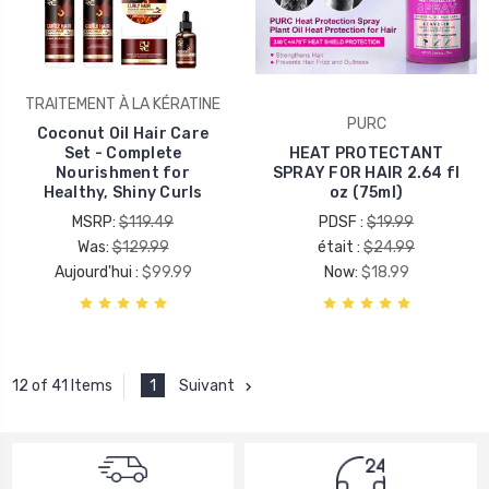
TRAITEMENT À LA KÉRATINE
PURC
Coconut Oil Hair Care
Set - Complete
HEAT PROTECTANT
Nourishment for
SPRAY FOR HAIR 2.64 fl
Healthy, Shiny Curls
oz (75ml)
MSRP:
$119.49
PDSF :
$19.99
Was:
$129.99
était :
$24.99
Aujourd'hui :
$99.99
Now:
$18.99
1
Suivant
12 of 41 Items