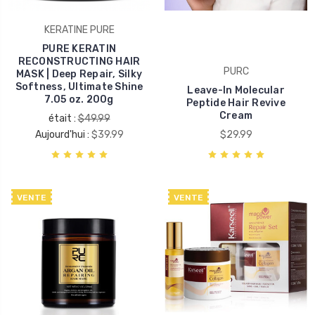
KERATINE PURE
PURE KERATIN
RECONSTRUCTING HAIR
PURC
MASK | Deep Repair, Silky
Softness, Ultimate Shine
Leave-In Molecular
7.05 oz. 200g
Peptide Hair Revive
Cream
était :
$49.99
Aujourd'hui :
$39.99
$29.99
VENTE
VENTE