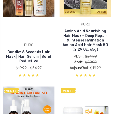
PURC
Amino Acid Nourishing
Hair Mask – Deep Repair
& Intense Hydration
Amino Acid Hair Mask 8D
PURC
(2.29 Oz. 65g)
Bundle: 8 Seconds Hair
PDSF :
$24.99
Mask | Hair Serum | Bond
Reductive
était :
$29.99
$19.99 - $54.97
Aujourd'hui :
$19.99
VENTE
VENTE