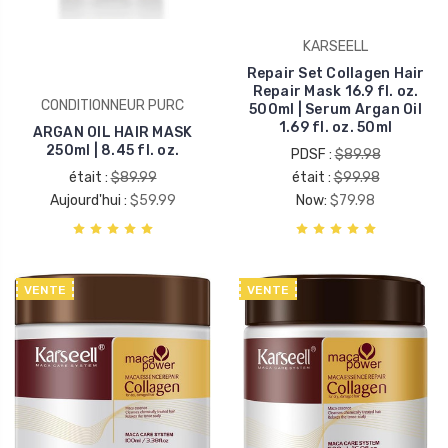
KARSEELL
Repair Set Collagen Hair
Repair Mask 16.9 fl. oz.
CONDITIONNEUR PURC
500ml | Serum Argan Oil
1.69 fl. oz. 50ml
ARGAN OIL HAIR MASK
250ml | 8.45 fl. oz.
PDSF :
$89.98
était :
$89.99
était :
$99.98
Aujourd'hui :
$59.99
Now:
$79.98
VENTE
VENTE