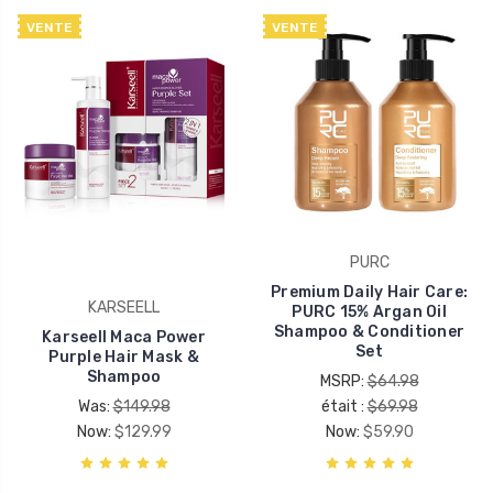
VENTE
VENTE
PURC
Premium Daily Hair Care:
KARSEELL
PURC 15% Argan Oil
Shampoo & Conditioner
Karseell Maca Power
Set
Purple Hair Mask &
Shampoo
MSRP:
$64.98
Was:
$149.98
était :
$69.98
Now:
$129.99
Now:
$59.90