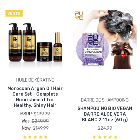
VENTE
HUILE DE KÉRATINE
Moroccan Argan Oil Hair
Care Set - Complete
Nourishment for
BARRE DE SHAMPOOING
Healthy, Shiny Hair
SHAMPOOING BIO VEGAN
MSRP:
$199.99
BARRE ALOE VERA
BLANC 2.11 oz (60 g)
Was:
$249.99
Now:
$149.99
$24.99