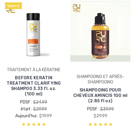
VENTE
TRAITEMENT À LA KÉRATINE
SHAMPOOING ET APRÈS-
BEFORE KERATIN
SHAMPOOING
TREATMENT CLARIFYING
SHAMPOO 3.33 fl. oz.
SHAMPOOING POUR
(100 ml)
CHEVEUX AMINCIS 100 ml
(2.85 fl oz)
PDSF :
$24.99
était :
$29.99
PDSF :
$39.99
Aujourd'hui :
$19.99
$29.99