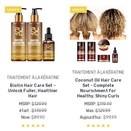
VENTE
VENTE
TRAITEMENT À LA KÉRATINE
TRAITEMENT À LA KÉRATINE
Coconut Oil Hair Care
Biotin Hair Care Set –
Set - Complete
Unlock Fuller, Healthier
Nourishment for
Hair
Healthy, Shiny Curls
MSRP:
$129.99
MSRP:
$119.49
était :
$149.99
Was:
$129.99
Now:
$89.90
Aujourd'hui :
$99.99