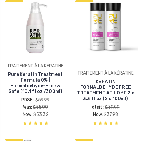
TRAITEMENT À LA KÉRATINE
TRAITEMENT À LA KÉRATINE
Pure Keratin Treatment
Formula 0% |
KERATIN
Formaldehyde-Free &
FORMALDEHYDE FREE
Safe (10.1 fl oz /300ml)
TREATMENT AT HOME 2 x
3.3 fl oz (2 x 100ml)
PDSF :
$59.99
Was:
$55.99
était :
$39.99
Now:
$53.32
Now:
$37.98