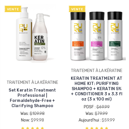
VENTE
VENTE
TRAITEMENT À LA KÉRATINE
KERATIN TREATMENT AT
TRAITEMENT À LA KÉRATINE
HOME KIT: PURIFYING
SHAMPOO + KERATIN 5%
Set Keratin Treatment
+ CONDITIONER 3 x 3.3 fl
Professional |
oz (3 x 100 ml)
Formaldehyde-Free +
Clarifying Shampoo
PDSF :
$69.99
Was:
$109.98
Was:
$79.99
Now:
$99.98
Aujourd'hui :
$59.99