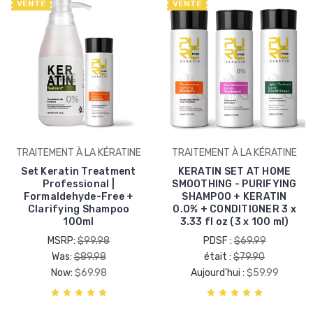
VENTE
VENTE
TRAITEMENT À LA KÉRATINE
TRAITEMENT À LA KÉRATINE
Set Keratin Treatment
KERATIN SET AT HOME
Professional |
SMOOTHING - PURIFYING
Formaldehyde-Free +
SHAMPOO + KERATIN
Clarifying Shampoo
0.0% + CONDITIONER 3 x
100ml
3.33 fl oz (3 x 100 ml)
MSRP:
$99.98
PDSF :
$69.99
Was:
$89.98
était :
$79.90
Now:
$69.98
Aujourd'hui :
$59.99