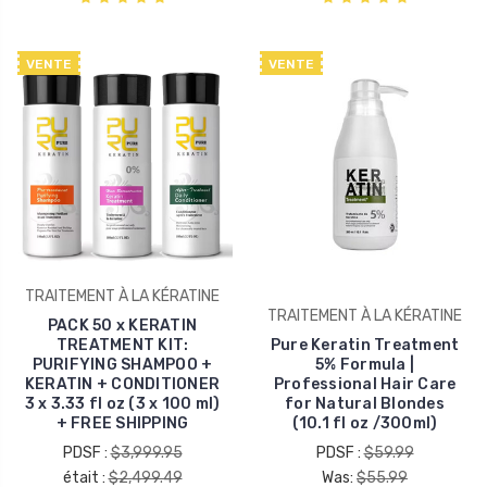
VENTE
VENTE
TRAITEMENT À LA KÉRATINE
TRAITEMENT À LA KÉRATINE
PACK 50 x KERATIN
TREATMENT KIT:
Pure Keratin Treatment
PURIFYING SHAMPOO +
5% Formula |
KERATIN + CONDITIONER
Professional Hair Care
3 x 3.33 fl oz (3 x 100 ml)
for Natural Blondes
+ FREE SHIPPING
(10.1 fl oz /300ml)
PDSF :
$3,999.95
PDSF :
$59.99
était :
$2,499.49
Was:
$55.99