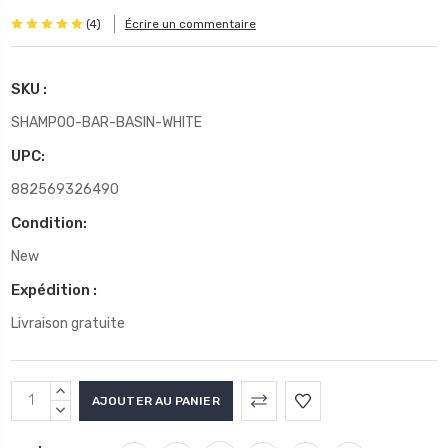
(4)
Écrire un commentaire
SKU :
SHAMPOO-BAR-BASIN-WHITE
UPC:
882569326490
Condition:
New
Expédition :
Livraison gratuite
Stock
AUGMENTER
actuel
LA
DIMINUER
QUANTITÉ
LA
: