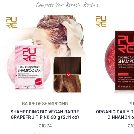
Complete Your Keratin Routine
BARRE DE SHAMPOOING
PU
SHAMPOOING BIO VEGAN BARRE
ORGANIC DAILY 
GRAPEFRUIT PINK 60 g (2.11 oz)
CINNAMON 60
£18.74
£18