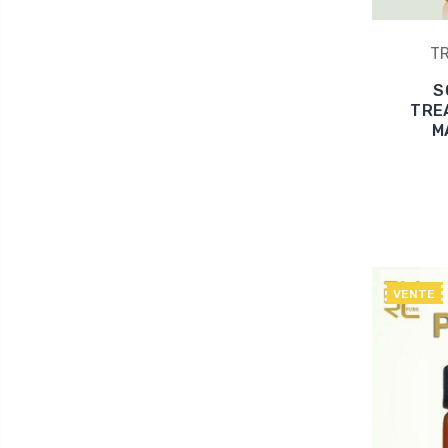
T
S
TRE
M
VENTE