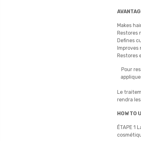
AVANTAG
Makes hair
Restores 
Defines cu
Improves n
Restores 
Pour res
applique
Le traite
rendra les
HOW TO 
ÉTAPE 1 L
cosmétiqu