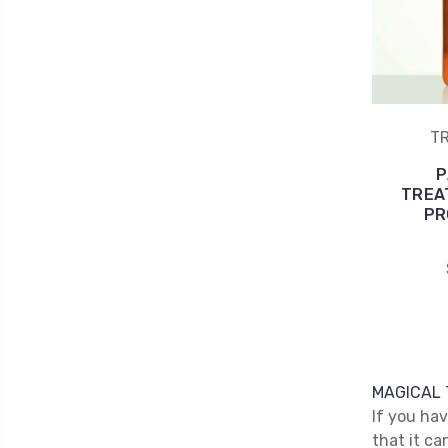
T
P
TREA
PR
MAGICAL
If you ha
that it ca