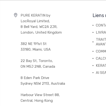
Liens 
PURE KERATIN by
LocRoyal Limited,
CONT
8 Bell Yard, WC2A 2JR,
London, United Kingdom
LIVRA
TRAIT
382 NE 191st St
AVAN
33180, Miami, USA
COMM
CALC
22 Bay St, Toronto,
KERAT
ON M5J 2N8, Canada
AI SE
8 Eden Park Drive
Sydney NSW 2113, Australia
Harbour View Street 88,
Central, Hong Kong