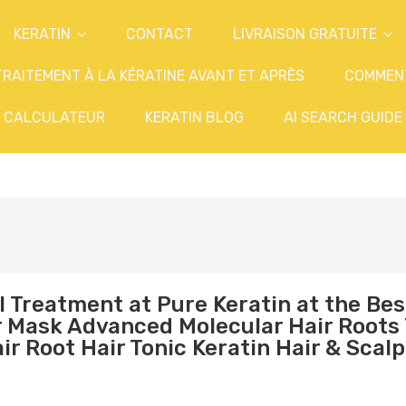
KERATIN
CONTACT
LIVRAISON GRATUITE
TRAITEMENT À LA KÉRATINE AVANT ET APRÈS
COMMEN
CALCULATEUR
KERATIN BLOG
AI SEARCH GUIDE
l Treatment
at Pure Keratin at the Bes
 Mask Advanced Molecular Hair Roots
r Root Hair Tonic Keratin Hair & Scal