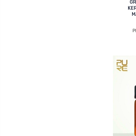
GR
KE
M
P