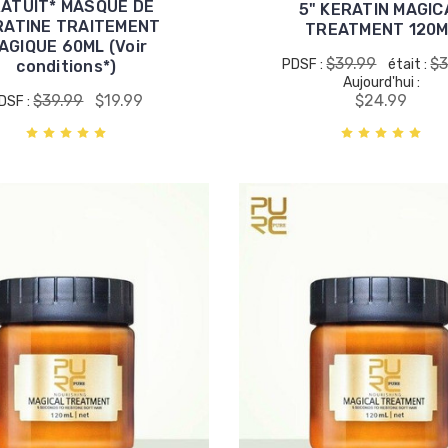
ATUIT* MASQUE DE
5" KERATIN MAGIC
RATINE TRAITEMENT
TREATMENT 120M
AGIQUE 60ML (Voir
$39.99
$3
PDSF :
était :
conditions*)
Aujourd'hui :
$39.99
$19.99
$24.99
DSF :