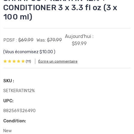
CONDITIONER 3 x 3.3 fl oz (3 x
100 ml)
Aujourd'hui :
$69.99
$79.99
PDSF :
Was:
$59.99
(Vous économisez
$10.00
)
(11)
Écrire un commentaire
SKU :
SETKERATIN12%
UPC:
882569326490
Condition:
New