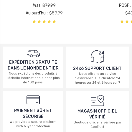
Was:
$79.99
PDSF :
Aujourd'hui :
$59.99
$49
EXPÉDITION GRATUITE
DANS LE MONDE ENTIER
24x6 SUPPORT CLIENT
Nous expédions des produits à
Nous offrons un service
l'échelle internationale dans plus
d'assistance à la clientèle 24
de 100 pays.
heures sur 24 et 6 jours sur 7
PAIEMENT SÛR ET
MAGASIN OFFICIEL
SÉCURISÉ
VÉRIFIÉ
We provide a secure platform
Boutique officielle vérifiée par
with buyer protection
GeoTrust