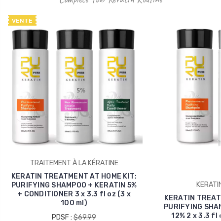
VENTE
TRAITEMENT À LA KÉRATINE
KERATIN TREATMENT AT HOME KIT:
KERATI
PURIFYING SHAMPOO + KERATIN 5%
+ CONDITIONER 3 x 3.3 fl oz (3 x
KERATIN TREAT
100 ml)
PURIFYING SHA
12% 2 x 3.3 fl 
PDSF :
$69.99