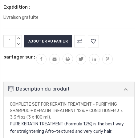
Expédition :
Livraison gratuite
Stock
AUGMENTER
actuel
LA
DIMINUER
QUANTITÉ
LA
:
partager sur :
:
QUANTITÉ
:
Description du produit
COMPLETE SET FOR KERATIN TREATMENT - PURIFYING
SHAMPOO + KERATIN TREATMENT 12% + CONDITIONER 3 x
3.3 fl oz (3 x 100 ml).
PURE KERATIN TREATMENT (Formula 12%) is the best way
for straightening
Afro-textured and very curly hair
: