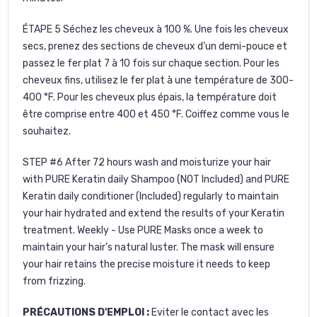
ÉTAPE 5
Séchez les cheveux à 100 %. Une fois les cheveux
secs, prenez des sections de cheveux d'un demi-pouce et
passez le fer plat 7 à 10 fois sur chaque section. Pour les
cheveux fins, utilisez le fer plat à une température de 300-
400 °F. Pour les cheveux plus épais, la température doit
être comprise entre 400 et 450 °F. Coiffez comme vous le
souhaitez.
STEP #6
After 72 hours wash and moisturize your hair
with PURE Keratin daily Shampoo (NOT Included) and
PURE
Keratin daily conditioner
(Included) regularly to maintain
your hair hydrated and extend the results of your Keratin
treatment. Weekly - Use
PURE Masks
once a week to
maintain your hair’s natural luster. The mask will ensure
your hair retains the precise moisture it needs to keep
from frizzing.
PRÉCAUTIONS D'EMPLOI :
Eviter le contact avec les